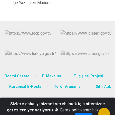
İlçe Yazı İşleri Müdürü
Resmi Gazete
E-Mevzuat
E-İçişleri Projesi
Kurumsal E-Posta
Terör Arananlar
Sıfır Atık
Karaosman Mahallesi Eski Hendek Caddesi No:79
Sizlere daha iyi hizmet verebilmek için sitemizde
Adapazarı/SAKARYA
çerezlere yer veriyoruz
🍪 Çerez politikamız hakkında
0264 272 00 80-81