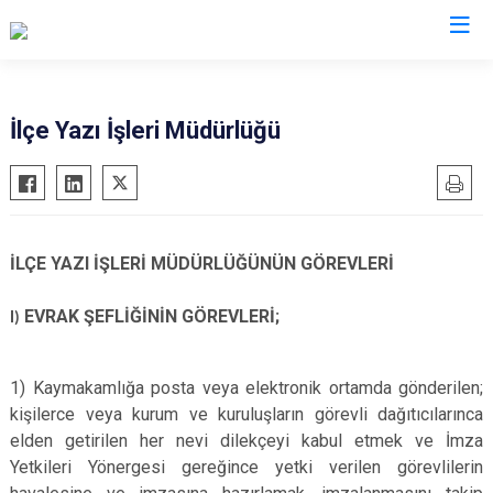
Sakarya
İlçe Yazı İşleri Müdürlüğü
Akyazı
Pamukova
Ferizli
Sapanca
Geyve
Söğütlü
İLÇE YAZI İŞLERİ MÜDÜRLÜĞÜNÜN GÖREVLERİ
Hendek
Taraklı
Karapürçek
Adapazarı
EVRAK ŞEFLİĞİNİN GÖREVLERİ;
I)
Karasu
Arifiye
Kaynarca
Erenler
1) Kaymakamlığa posta veya elektronik ortamda gönderilen;
Kocaali
Serdivan
kişilerce veya kurum ve kuruluşların görevli dağıtıcılarınca
elden getirilen her nevi dilekçeyi kabul etmek ve İmza
Yetkileri Yönergesi gereğince yetki verilen görevlilerin