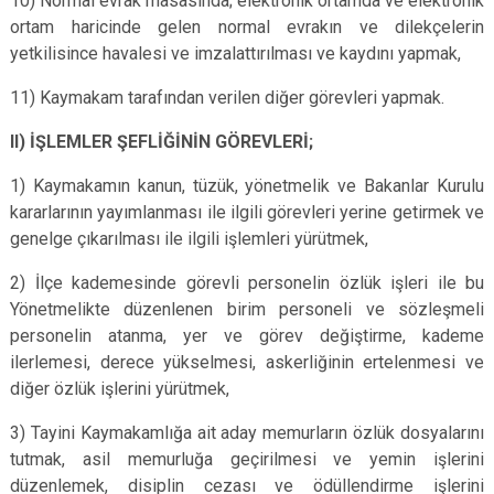
10) Normal evrak masasında; elektronik ortamda ve elektronik
ortam haricinde gelen normal evrakın ve dilekçelerin
yetkilisince havalesi ve imzalattırılması ve kaydını yapmak,
11) Kaymakam tarafından verilen diğer görevleri yapmak.
II) İŞLEMLER ŞEFLİĞİNİN GÖREVLERİ;
1) Kaymakamın kanun, tüzük, yönetmelik ve Bakanlar Kurulu
kararlarının yayımlanması ile ilgili görevleri yerine getirmek ve
genelge çıkarılması ile ilgili işlemleri yürütmek,
2) İlçe kademesinde görevli personelin özlük işleri ile bu
Yönetmelikte düzenlenen birim personeli ve sözleşmeli
personelin atanma, yer ve görev değiştirme, kademe
ilerlemesi, derece yükselmesi, askerliğinin ertelenmesi ve
diğer özlük işlerini yürütmek,
3) Tayini Kaymakamlığa ait aday memurların özlük dosyalarını
tutmak, asil memurluğa geçirilmesi ve yemin işlerini
düzenlemek, disiplin cezası ve ödüllendirme işlerini