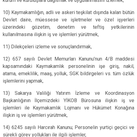
kurum ve kuruluşlara dağıtmak ve uygulanmasını izlemek,
10) Kaymakamlığın, adli ve askeri teşkilat dışında kalan bütün
Devlet daire, müessese ve işletmeler ve özel işyerleri
üzerindeki gözetim, denetim ve teftiş yetkilerinin
kullanılmasına ilişkin iş ve işlemleri yürütmek,
11) Dilekçeleri izleme ve sonuçlandırmak,
12) 657 sayılı Devlet Memurları Kanunu’nun 4/B maddesi
kapsamındaki Kaymakamlık personelinin işe giriş, nakil,
atama, emeklilik, maaş, yolluk, SGK bildirgeleri vs. tüm özlük
işlemlerini yapmak,
13) Sakarya Valiliği Yatırım İzleme ve Koordinasyon
Başkanlığının İlçemizdeki YİKOB Bürosuna ilişkin iş ve
işlemleri ile Kaymakamlık Lojmanı ve Hükümet Konağına
ilişkin iş ve işlemleri yürütmek,
14) 6245 sayılı Harcırah Kanunu; Personelin yurtiçi geçici ve
sürekli görev yollukları ile ilgili işlemler,