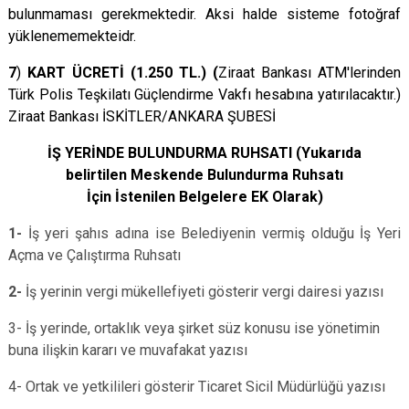
bulunmaması gerekmektedir. Aksi halde sisteme fotoğraf
yüklenememekteidr.
7
)
KART ÜCRETİ (1.250 TL.) (
Ziraat Bankası ATM'lerinden
Türk Polis Teşkilatı Güçlendirme Vakfı hesabına yatırılacaktır.)
Ziraat Bankası İSKİTLER/ANKARA ŞUBESİ
İŞ YERİNDE BULUNDURMA RUHSATI (Yukarıda
belirtilen
Meskende Bulundurma Ruhsatı
İçin İstenilen Belgelere EK Olarak
)
1-
İş yeri şahıs adına ise Belediyenin vermiş olduğu İş Yeri
Açma ve Çalıştırma Ruhsatı
2-
İş yerinin vergi mükellefiyeti gösterir vergi dairesi yazısı
3- İş yerinde, ortaklık veya şirket süz konusu ise yönetimin
buna ilişkin kararı ve muvafakat yazısı
4- Ortak ve yetkilileri gösterir Ticaret Sicil Müdürlüğü yazısı