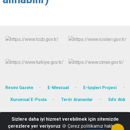
Resmi Gazete
E-Mevzuat
E-İçişleri Projesi
Kurumsal E-Posta
Terör Arananlar
Sıfır Atık
Karaosman Mahallesi Eski Hendek Caddesi No:79
Sizlere daha iyi hizmet verebilmek için sitemizde
Adapazarı/SAKARYA
çerezlere yer veriyoruz
🍪 Çerez politikamız hakkında
0264 272 00 80-81