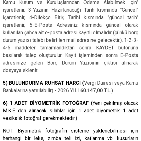
Kamu Kurum ve Kuruluşlarından Ödeme Alabilmek İçin"
işaretlenir, 3-Yazının Hazırlanacağı Tarih kısmında "Güncel"
işaretlenir, 4-Dilekçe Bitiş Tarihi kısmında "güncel tarih"
işaretlenir, 5-E-Posta Adresiniz kısmında güncel olarak
kullanılan şahsa ait e-posta adresi kayıtlı olmalıdır (çünkü borç
durum yazısı talebi belirtilen mail adresine gelecektir.), 1-2-3-
4-5 maddeler tamamlandıktan sonra KAYDET butonuna
basılarak talep oluşturulur. Kayıt işleminden sonra E-Posta
adresinize gelen Borç Durum Yazısının çıktısı alınarak
dosyaya eklenir.
5) BULUNDURMA RUHSAT HARCI (
Vergi Dairesi veya Kamu
Bankalarına yatırılabilir) -
2026 YILI
60.147,00
TL.
)
6) 1 ADET BİYOMETRİK FOTOĞRAF
(Yeni çekilmiş olacak
M.K.E den alınacak silahlar için 1 adet biyometrik 1 adet
vesikalık fotoğraf gerekmektedir.)
NOT: Biyometrik fotoğrafın sisteme yüklenebilmesi için
herhangi bir leke, zımba teli izi, katlanma vb. kusurların