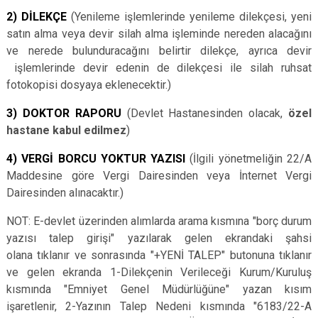
2) DİLEKÇE
(Yenileme işlemlerinde yenileme dilekçesi, yeni
satın alma veya devir silah alma işleminde nereden alacağını
ve nerede bulunduracağını belirtir dilekçe, ayrıca devir
işlemlerinde devir edenin de dilekçesi ile silah ruhsat
fotokopisi dosyaya eklenecektir.)
3) DOKTOR RAPORU
(Devlet Hastanesinden olacak,
özel
hastane kabul edilmez
)
4) VERGİ BORCU YOKTUR YAZISI
(İlgili yönetmeliğin 22/A
Maddesine göre Vergi Dairesinden veya İnternet Vergi
Dairesinden alınacaktır.)
NOT: E-devlet üzerinden alımlarda arama kısmına "borç durum
yazısı talep girişi" yazılarak gelen ekrandaki şahsi
olana tıklanır ve sonrasında "+YENİ TALEP" butonuna tıklanır
ve gelen ekranda 1-Dilekçenin Verileceği Kurum/Kuruluş
kısmında "Emniyet Genel Müdürlüğüne" yazan kısım
işaretlenir, 2-Yazının Talep Nedeni kısmında "6183/22-A