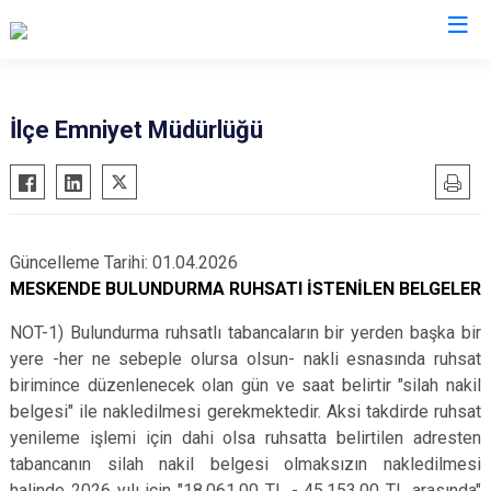
Sakarya
İlçe Emniyet Müdürlüğü
Akyazı
Pamukova
Ferizli
Sapanca
Geyve
Söğütlü
Güncelleme Tarihi: 01.04.2026
Hendek
Taraklı
MESKENDE BULUNDURMA RUHSATI İSTENİLEN BELGELER
Karapürçek
Adapazarı
NOT-1) Bulundurma ruhsatlı tabancaların bir yerden başka bir
Karasu
Arifiye
yere -her ne sebeple olursa olsun- nakli esnasında ruhsat
Kaynarca
Erenler
birimince düzenlenecek olan gün ve saat belirtir "silah nakil
Kocaali
Serdivan
belgesi" ile nakledilmesi gerekmektedir. Aksi takdirde ruhsat
yenileme işlemi için dahi olsa ruhsatta belirtilen adresten
tabancanın silah nakil belgesi olmaksızın nakledilmesi
halinde 2026 yılı için "18.061,00 TL - 45.153,00 TL arasında"