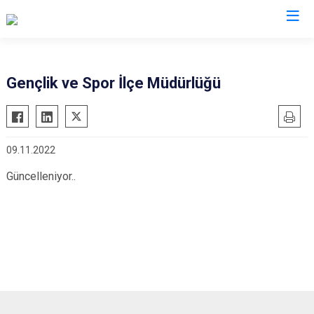
Sakarya
Gençlik ve Spor İlçe Müdürlüğü
Akyazı
Pamukova
Ferizli
Sapanca
09.11.2022
Geyve
Söğütlü
Hendek
Taraklı
Güncelleniyor..
Karapürçek
Adapazarı
Karasu
Arifiye
Kaynarca
Erenler
Kocaali
Serdivan