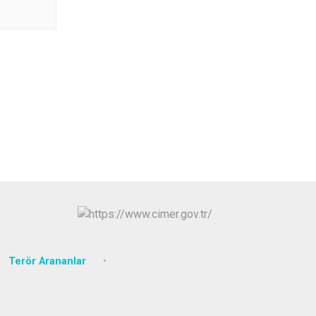
Arifiye
Erenler
Serdivan
Terör Arananlar