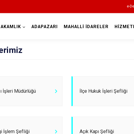
e-De
AKAMLIK
ADAPAZARI
MAHALLİ İDARELER
HİZMET
Sakarya
erimiz
Akyazı
zı İşleri Müdürlüğü
İlçe Hukuk İşleri Şefliği
Ferizli
Geyve
Hendek
Karapürçek
gi İşlem Şefliği
Açık Kapı Şefliği