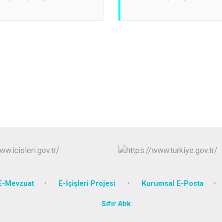
Karasu
Kaynarca
Kocaali
E-Mevzuat
E-İçişleri Projesi
Kurumsal E-Posta
Sıfır Atık