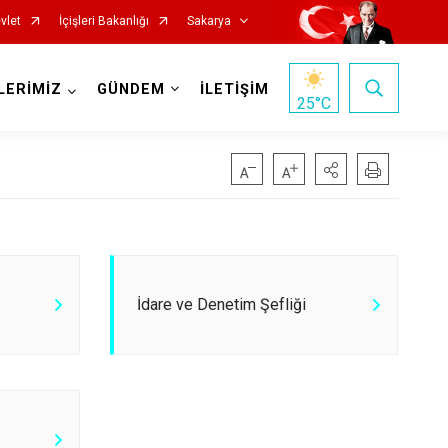
vlet
İçişleri Bakanlığı
Sakarya
LERİMİZ
GÜNDEM
İLETİŞİM
25
°C
Pamukova
İdare ve Denetim Şefliği
Sapanca
Söğütlü
Taraklı
Adapazarı